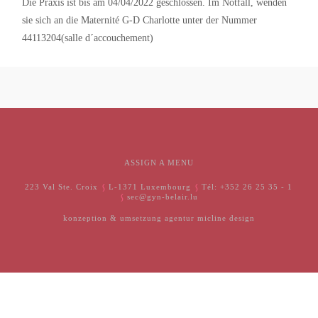
Die Praxis ist bis am 04/04/2022 geschlossen. Im Notfall, wenden
sie sich an die Maternité G-D Charlotte unter der Nummer
44113204(salle d´accouchement)
ASSIGN A MENU
223 Val Ste. Croix
L-1371 Luxembourg
Tél: +352 26 25 35 - 1
sec@gyn-belair.lu
konzeption & umsetzung
agentur micline design